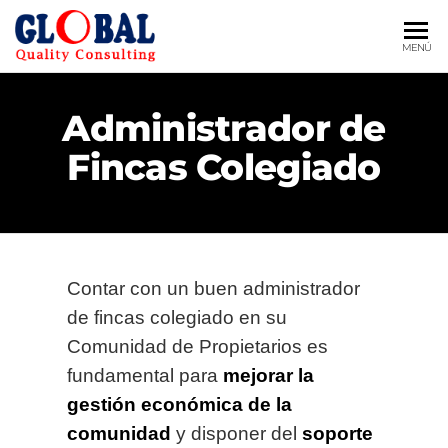
MENÚ
GLOBAL
Administración
de Fincas
QUALITY
Administrador de
Gestión
CONSULTING
Inmobiliaria y
Fincas Colegiado
Correduría de
Seguros
Contar con un buen administrador
de fincas colegiado en su
Comunidad de Propietarios es
fundamental para
mejorar la
gestión económica de la
comunidad
y disponer del
soporte